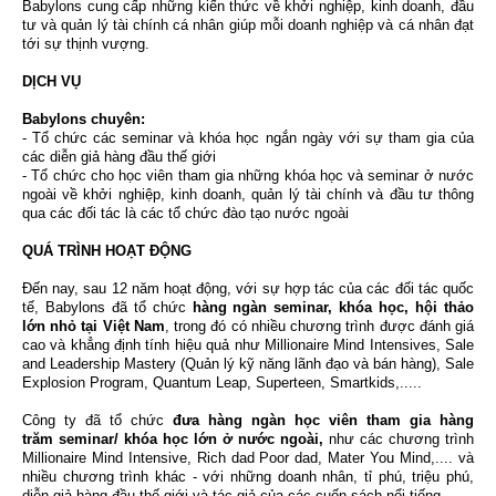
Babylons cung cấp những kiến thức về khởi nghiệp, kinh doanh, đầu
tư và quản lý tài chính cá nhân giúp mỗi doanh nghiệp và cá nhân đạt
tới sự thịnh vượng.
DỊCH VỤ
Babylons chuyên:
- Tổ chức các seminar và khóa học ngắn ngày với sự tham gia của
các diễn giả hàng đầu thế giới
- Tổ chức cho học viên tham gia những khóa học và seminar ở nước
ngoài về khởi nghiệp, kinh doanh, quản lý tài chính và đầu tư thông
qua các đối tác là các tổ chức đào tạo nước ngoài
QUÁ TRÌNH HOẠT ĐỘNG
Đến nay, sau 12 năm hoạt động, với sự hợp tác của các đối tác quốc
tế, Babylons đã tổ chức
hàng ngàn seminar, khóa học, hội thảo
lớn nhỏ tại Việt Nam
, trong đó có nhiều chương trình được đánh giá
cao và khẳng định tính hiệu quả như Millionaire Mind Intensives, Sale
and Leadership Mastery (Quản lý kỹ năng lãnh đạo và bán hàng),
Sale
Explosion Program, Quantum Leap, Superteen, Smartkids,.....
Công ty đã tổ chức
đưa hàng ngàn học viên tham gia hàng
trăm seminar/ khóa học lớn ở nước ngoài,
như các chương trình
Millionaire Mind Intensive, Rich dad Poor dad, Mater You Mind,.... và
nhiều chương trình khác - với những doanh nhân, tỉ phú, triệu phú,
diễn giả hàng đầu thế giới và tác giả của các cuốn sách nổi tiếng.