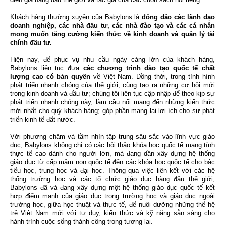
Khách hàng thường xuyên của Babylons là
đông đảo các lãnh đạo
doanh nghiệp, các nhà đầu tư, các nhà đào tạo và các cá nhân
mong muốn tăng cường kiến thức về kinh doanh và quản lý tài
chính đầu tư.
Hiện nay, để phục vụ nhu cầu ngày càng lớn của khách hàng,
Babylons liên tục đưa
các chương trình đào tạo quốc tế chất
lượng cao có bản quyền
về Việt Nam. Đồng thời, trong tình hình
phát triển nhanh chóng của thế giới, cũng tạo ra những cơ hội mới
trong kinh doanh và đầu tư; chúng tôi liên tục cập nhập để theo kịp sự
phát triển nhanh chóng này, làm cầu nối mang đến những kiến thức
mới nhất cho quý khách hàng; góp phần mang lại lợi ích cho sự phát
triển kinh tế đất nước.
Với phương châm và tầm nhìn tập trung sâu sắc vào lĩnh vực giáo
dục, Babylons không chỉ có các hội thảo khóa học quốc tế mang tính
thực tế cao dành cho người lớn, mà đang dần xây dựng hệ thống
giáo dục từ cấp mầm non quốc tế đến các khóa học quốc tế cho bậc
tiểu học, trung học và đại học. Thông qua việc liên kết với các hệ
thống trường học và các tổ chức giáo dục hàng đầu thế giới,
Babylons đã và đang xây dựng một hệ thống giáo dục quốc tế kết
hợp điểm mạnh của giáo dục trong trường học và giáo dục ngoài
trường học, giữa học thuật và thực tế, để nuôi dưỡng những thế hệ
trẻ Việt Nam mới với tư duy, kiến thức và kỹ năng sẵn sàng cho
hành trình cuộc sống thành công trong tương lai.