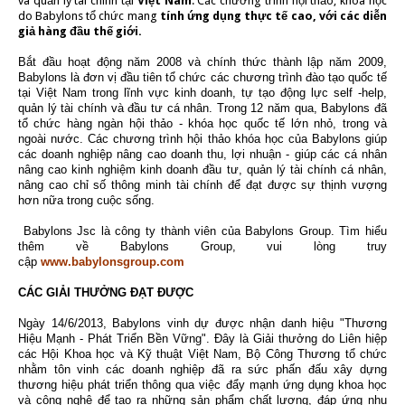
và quản lý tài chính tại
Việt Nam
. Các chương trình hội thảo, khóa học
do Babylons tổ chức mang
tính ứng dụng thực tế cao, với các diễn
giả hàng đầu thế giới.
Bắt đầu hoạt động năm 2008 và chính thức thành lập năm 2009,
Babylons là đơn vị đầu tiên tổ chức các chương trình đào tạo quốc tế
tại Việt Nam trong lĩnh vực kinh doanh, tự tạo động lực self -help,
quản lý tài chính và đầu tư cá nhân. Trong 12 năm qua, Babylons đã
tổ chức hàng ngàn hội thảo - khóa học quốc tế lớn nhỏ, trong và
ngoài nước. Các chương trình hội thảo khóa học của Babylons giúp
các doanh nghiệp nâng cao doanh thu, lợi nhuận - giúp các cá nhân
nâng cao kinh nghiệm kinh doanh đầu tư, quản lý tài chính cá nhân,
nâng cao chỉ số thông minh tài chính để đạt được sự thịnh vượng
hơn nữa trong cuộc sống.
Babylons Jsc là công ty thành viên của Babylons Group. Tìm hiểu
thêm về Babylons Group, vui lòng truy
cập
www.babylonsgroup.com
CÁC GIẢI THƯỞNG ĐẠT ĐƯỢC
Ngày 14/6/2013, Babylons vinh dự được nhận danh hiệu "Thương
Hiệu Mạnh - Phát Triển Bền Vững". Đây là Giải thưởng do Liên hiệp
các Hội Khoa học và Kỹ thuật Việt Nam, Bộ Công Thương tổ chức
nhằm tôn vinh các doanh nghiệp đã ra sức phấn đấu xây dựng
thương hiệu phát triển thông qua việc đẩy mạnh ứng dụng khoa học
và công nghệ để tạo ra những sản phẩm chất lượng, đáp ứng nhu