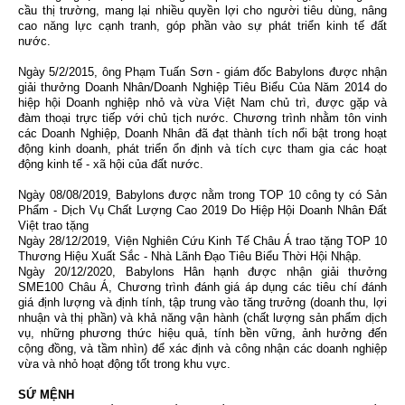
cầu thị trường, mang lại nhiều quyền lợi cho người tiêu dùng, nâng
cao năng lực cạnh tranh, góp phần vào sự phát triển kinh tế đất
nước.
Ngày 5/2/2015, ông Phạm Tuấn Sơn - giám đốc Babylons được nhận
giải thưởng Doanh Nhân/Doanh Nghiệp Tiêu Biểu Của Năm 2014 do
hiệp hội Doanh nghiệp nhỏ và vừa Việt Nam chủ trì, được gặp và
đàm thoại trực tiếp với chủ tịch nước. Chương trình nhằm tôn vinh
các Doanh Nghiệp, Doanh Nhân đã đạt thành tích nổi bật trong hoạt
động kinh doanh, phát triển ổn định và tích cực tham gia các hoạt
động kinh tế - xã hội của đất nước.
Ngày 08/08/2019, Babylons được nằm trong TOP 10 công ty có Sản
Phẩm - Dịch Vụ Chất Lượng Cao 2019 Do Hiệp Hội Doanh Nhân Đất
Việt trao tặng
Ngày 28/12/2019, Viện Nghiên Cứu Kinh Tế Châu Á trao tặng TOP 10
Thương Hiệu Xuất Sắc - Nhà Lãnh Đạo Tiêu Biểu Thời Hội Nhập.
Ngày 20/12/2020, Babylons Hân hạnh được nhận giải thưởng
SME100 Châu Á, Chương trình đánh giá áp dụng các tiêu chí đánh
giá định lượng và định tính, tập trung vào tăng trưởng (doanh thu, lợi
nhuận và thị phần) và khả năng vận hành (chất lượng sản phẩm dịch
vụ, những phương thức hiệu quả, tính bền vững, ảnh hưởng đến
cộng đồng, và tầm nhìn) để xác định và công nhận các doanh nghiệp
vừa và nhỏ hoạt động tốt trong khu vực.
SỨ MỆNH